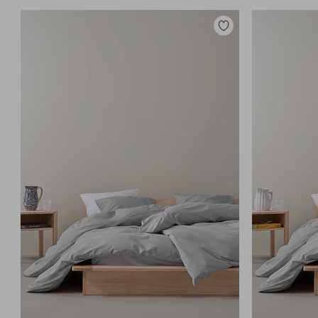
Tilføj
til
favoritter