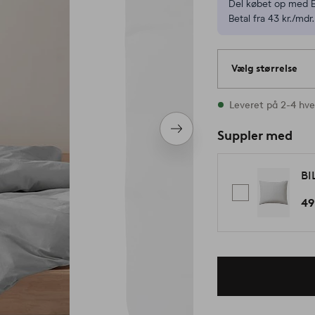
Del købet op med E
Betal fra 43 kr./mdr.
Vælg størrelse
Alle størrelser er p
Leveret på 2-4 hv
Næste
Suppler med
produkt
BI
49