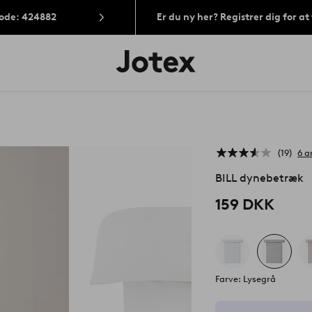
Kode: 424882
Er du ny her? Registrer dig for a
Jotex
logo
-
gå
til
forsiden
19
6 a
BILL dynebetræk
159 DKK
Farve: Lysegrå