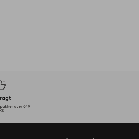
fragt
tpakker over 649
KK