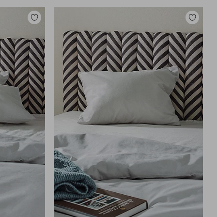
Tilføj
Tilføj
til
til
favoritter
favoritter