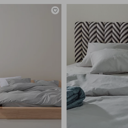
Tilføj
til
favoritter