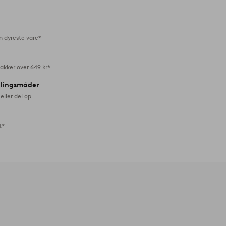
favoritter
n dyreste vare*
akker over 649 kr*
alingsmåder
eller del op
t*