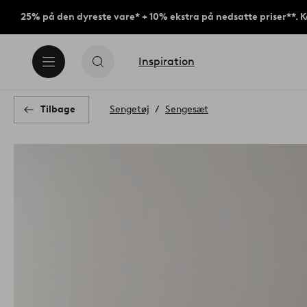
25% på den dyreste vare* + 10% ekstra på nedsatte priser**. 
Inspiration
Tilbage
Sengetøj
Sengesæt