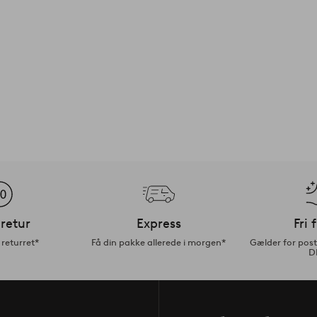
retur
Express
Fri 
returret*
Få din pakke allerede i morgen*
Gælder for pos
D