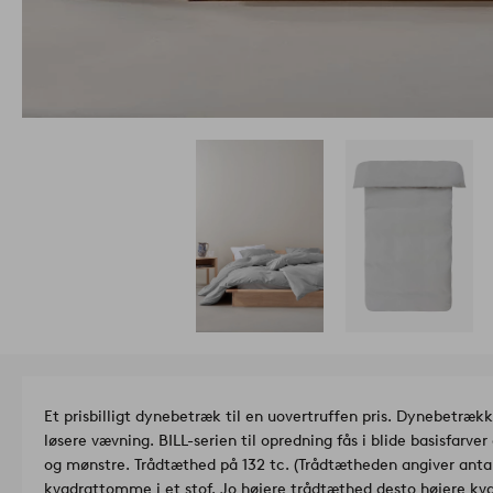
Et prisbilligt dynebetræk til en uovertruffen pris. Dynebetræk
løsere vævning. BILL-serien til opredning fås i blide basisfarv
og mønstre. Trådtæthed på 132 tc. (Trådtætheden angiver antal
kvadrattomme i et stof. Jo højere trådtæthed desto højere kval