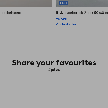
Basic
 dobbeltseng
BILL
pudebetræk 2-pak 50x60 
79 DKK
Our best value!
Share your favourites
#jotex