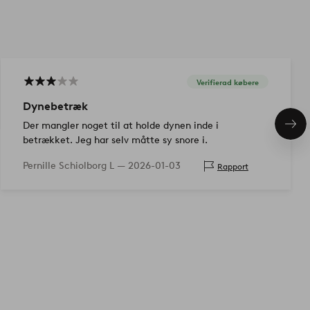
Verifierad købere
Dynebetræk
Der mangler noget til at holde dynen inde i
Næs
pro
betrækket. Jeg har selv måtte sy snore i.
Pernille Schiolborg L —
2026-01-03
Rapport