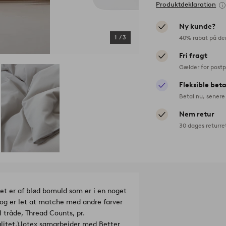
Produktdeklaration
Ny kunde?
40% rabat på de
1
/
3
Fri fragt
Gælder for postp
Fleksible bet
Betal nu, senere 
Nem retur
30 dages returre
ket er af blød bomuld som er i en noget
er og er let at matche med andre farver
 tråde, Thread Counts, pr.
itet.)
Jotex samarbejder med Better