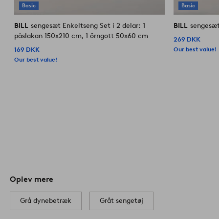
Basic
Basic
BILL
sengesæt Enkeltseng Set i 2 delar: 1
BILL
sengesæt
påslakan 150x210 cm, 1 örngott 50x60 cm
269 DKK
Our best value!
169 DKK
Our best value!
Oplev mere
Grå dynebetræk
Gråt sengetøj