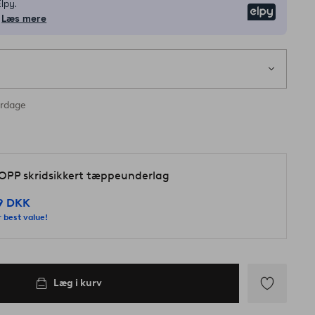
lpy.
Elpy
Læs mere
1
s
lager
erdage
OPP skridsikkert tæppeunderlag
9 DKK
 best value!
Læg i kurv
Tilføj