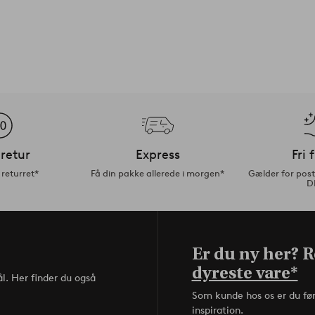
retur
Express
Fri 
returret*
Få din pakke allerede i morgen*
Gælder for pos
D
Er du ny her? Re
dyreste vare*
l. Her finder du også
Som kunde hos os er du fø
inspiration.