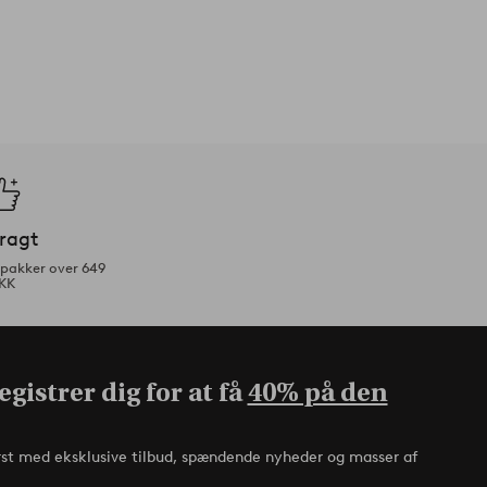
fragt
tpakker over 649
KK
gistrer dig for at få
40% på den
rst med eksklusive tilbud, spændende nyheder og masser af