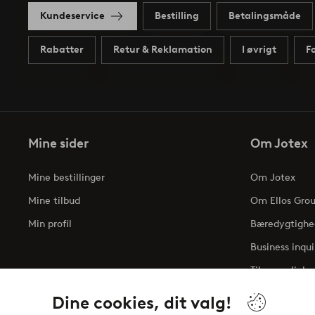
Kundeservice
Bestilling
Betalingsmåde
Rabatter
Retur & Reklamation
I øvrigt
F
Mine sider
Om Jotex
Mine bestillinger
Om Jotex
Mine tilbud
Om Ellos Gro
Min profil
Bæredygtighe
Business inqui
Tilgængelighe
Dine cookies, dit valg!