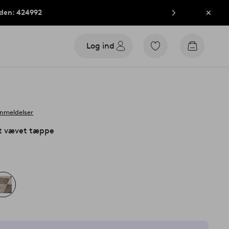
oden: 424992
Luk
Log ind
Gå
Gå
til
til
favoritmarkerede
indkøbsk
produkter
nmeldelser
t vævet tæppe