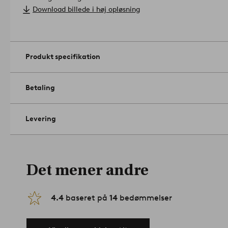
Størrelse: Vælg størrelse ved bestilling.
Download billede i høj opløsning
Håndværksteknik: håndvævet.
Rengøring: Støvsug regelmæssi
Eventuelle pletter fjernes med fugtig klud. Indleveres til prof
Tip/råd: Vend tæppet en gang imellem, så det slides jævnt. Stær
STOPP skridsikkert underlag, så tæppet bliver hvor det skal.
Ar
Produkt specifikation
Betaling
Levering
Det mener andre
4.4
baseret på
14
bedømmelser