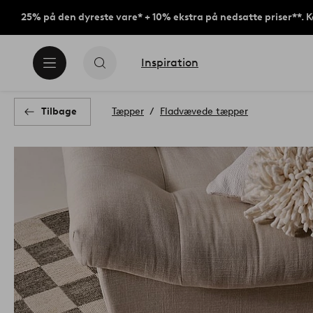
25% på den dyreste vare* + 10% ekstra på nedsatte priser**. 
Inspiration
Tilbage
Tæpper
Fladvævede tæpper