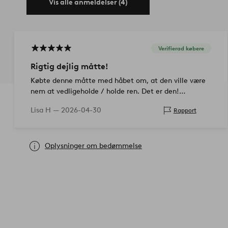
Vis alle anmeldelser (4)
Verifierad købere
Rigtig dejlig måtte!
Købte denne måtte med håbet om, at den ville være
nem at vedligeholde / holde ren. Det er den!
Derudover er den ikke ru, men blød. 5/5 toast
Lisa H —
2026-04-30
Rapport
Oplysninger om bedømmelse