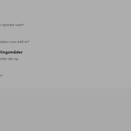
til
favoritter
n dyreste vare*
akker over 649 kr*
alingsmåder
eller del op
t*