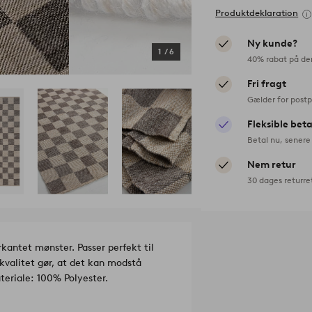
Produktdeklaration
Ny kunde?
1
/
6
40% rabat på de
Fri fragt
Gælder for postp
Fleksible bet
Betal nu, senere 
Nem retur
30 dages returre
kantet mønster. Passer perfekt til
kvalitet gør, at det kan modstå
Materiale: 100% Polyester.