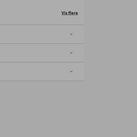
gt med mundstykke uden børste.
Vis flere
essionel tæpperens.
k sol kan få det til at falme. Tilvælg
tikelnummer: 2082270-03