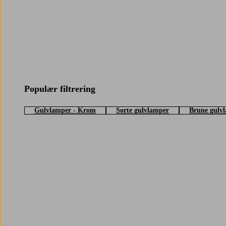
Populær filtrering
Gulvlamper - Krom
Sorte gulvlamper
Brune gulv
Trustpilot