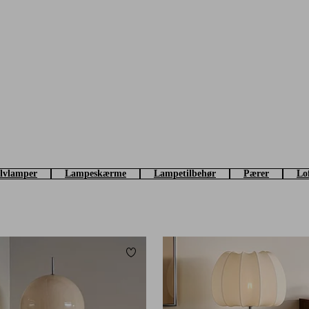
lvlamper
Lampeskærme
Lampetilbehør
Pærer
Lo
Tilføj til favoritter