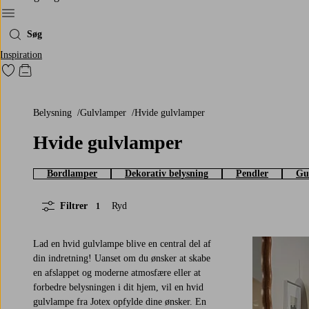
Menu
Søg
Inspiration
Gå til favoritmarkerede produkter
Gå til indkøbskurven
Belysning
Gulvlamper
Hvide gulvlamper
Hvide gulvlamper
Bordlamper
Dekorativ belysning
Pendler
Gu
Filtrer
Ryd
1
Lad en hvid gulvlampe blive en central del af
din indretning! Uanset om du ønsker at skabe
en afslappet og moderne atmosfære eller at
forbedre belysningen i dit hjem, vil en hvid
gulvlampe fra Jotex opfylde dine ønsker. En