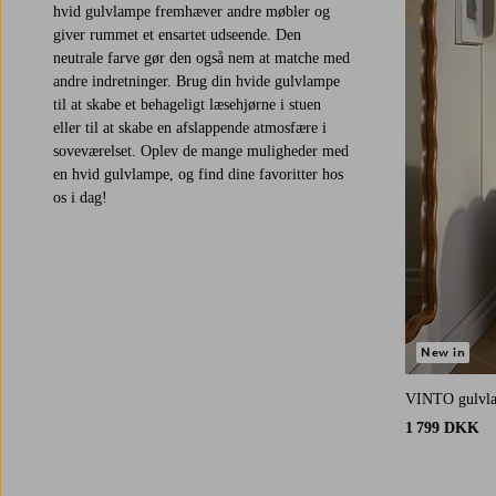
hvid gulvlampe fremhæver andre møbler og
giver rummet et ensartet udseende. Den
neutrale farve gør den også nem at matche med
andre indretninger. Brug din hvide gulvlampe
til at skabe et behageligt læsehjørne i stuen
eller til at skabe en afslappende atmosfære i
soveværelset. Oplev de mange muligheder med
en hvid gulvlampe, og find dine favoritter hos
os i dag!
New in
VINTO gulvl
1 799 DKK