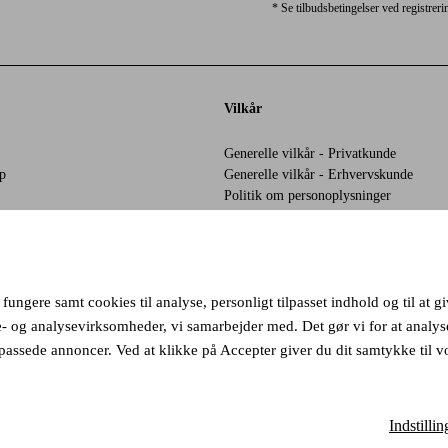
* Se tilbudsbetingelser ved registreri
Vilkår
Generelle vilkår - Privatkunde
p
Generelle vilkår - Erhvervskunde
Politik om personoplysninger
ies
Cookies
serklæring
Affiliate
Klageadgang - Elpy
 fungere samt cookies til analyse, personligt tilpasset indhold og til at
e- og analysevirksomheder, vi samarbejder med. Det gør vi for at anal
assede annoncer. Ved at klikke på Accepter giver du dit samtykke til v
stercard
Indstillin
Danmark