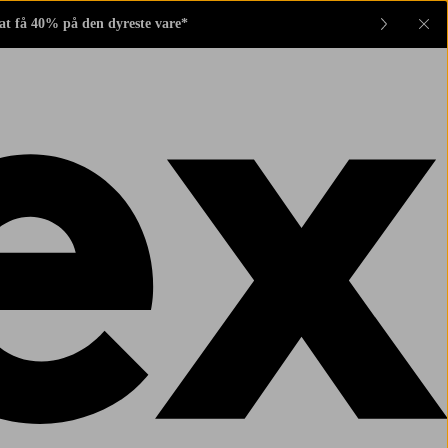
 at få 40% på den dyreste vare*
Lu