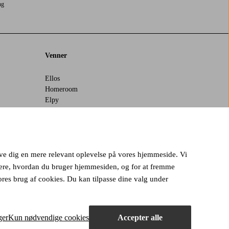
ng
Venner
Ellos
Homeroom
Elpy
 give dig en mere relevant oplevelse på vores hjemmeside. Vi
ysere, hvordan du bruger hjemmesiden, og for at fremme
ores brug af cookies. Du kan tilpasse dine valg under
ger
Kun nødvendige cookies
Accepter alle