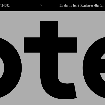
 424882
Er du ny her? Registrer dig for