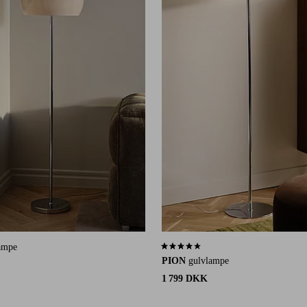
ampe
4,0 baseret på 1 bedømmelser
PION
gulvlampe
1 799 DKK