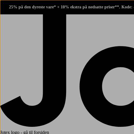
25% på den dyreste vare* + 10% ekstra på nedsatte priser**. Kode:
Jotex logo - gå til forsiden