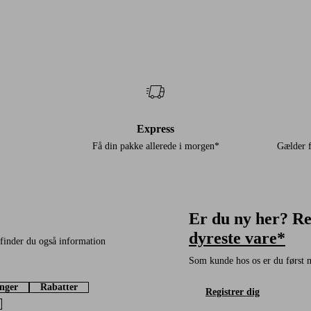
Express
Få din pakke allerede i morgen*
Gælder 
Er du ny her? Reg
dyreste vare*
finder du også information
Som kunde hos os er du først m
nger
Rabatter
Registrer dig