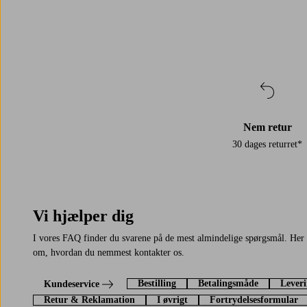
Nem retur
30 dages returret*
Vi hjælper dig
I vores FAQ finder du svarene på de mest almindelige spørgsmål. Her 
om, hvordan du nemmest kontakter os.
Bestilling
Betalingsmåde
Leveri
Kundeservice
Retur & Reklamation
I øvrigt
Fortrydelsesformular