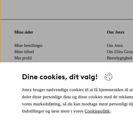
Mine sider
Om Jotex
Mine bestillinger
Om Jotex
Mine tilbud
Om Ellos Grou
Min profil
Bæredygtighed
Business inquir
Tilgængelighed
Dine cookies, dit valg!
Jotex bruger nødvendige cookies til at få hjemmesiden til at
deler disse personlige data og disse cookies med de reklam
Sikre betalinger - betal nu eller del op
vores markedsføring, så du kan modtage mere personligt tilp
Vil du vide mere om
vores betalingsmuligheder
?
Indstillinger og læse mere i vores
Cookiepolitik
.
elpy
visa
ma