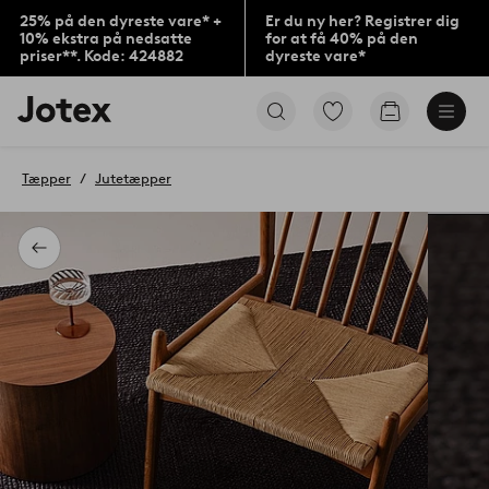
25% på den dyreste vare* +
Er du ny her? Registrer dig
10% ekstra på nedsatte
for at få 40% på den
priser**. Kode: 424882
dyreste vare*
Jotex
Gå
Gå
logo
til
til
-
favoritmarkerede
indkøbskur
gå
produkter
Tæpper
Jutetæpper
til
forsiden
Tilbage