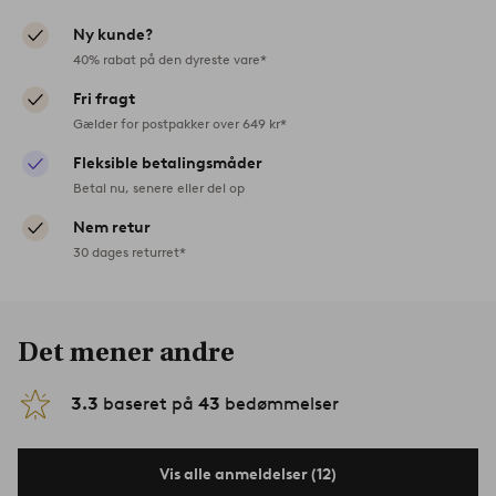
Ny kunde?
40% rabat på den dyreste vare*
Fri fragt
Gælder for postpakker over 649 kr*
Fleksible betalingsmåder
Betal nu, senere eller del op
Nem retur
30 dages returret*
Det mener andre
3.3
baseret på
43
bedømmelser
Vis alle anmeldelser (12)