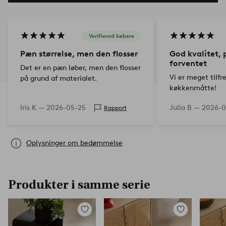
Verifierad købere
Pæn størrelse, men den flosser
God kvalitet, 
forventet
Det er en pæn løber, men den flosser
Vi er meget tilf
på grund af materialet.
køkkenmåtte!
Iris K —
2026-05-25
Julia B —
2026-0
Rapport
Oplysninger om bedømmelse
Produkter i samme serie
Tilføj
Tilføj
til
til