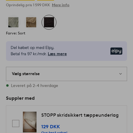
Oprindelig pris
1 599 DKK
Mere info
Farve: Sort
Del købet op med Elpy.
Elpy
Betal fra 97 kr./mdr.
Læs mere
Vælg størrelse
3 størrelser er på lager
Leveret på 2-4 hverdage
Suppler med
STOPP skridsikkert tæppeunderlag
129 DKK
Our best value!