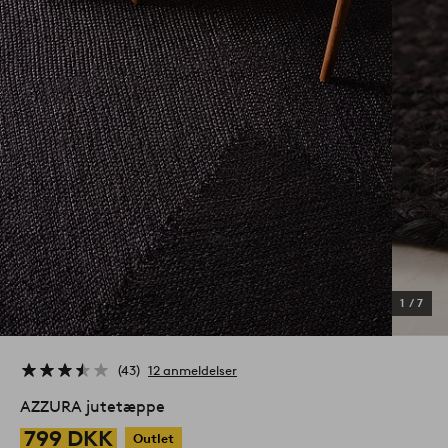
1
/
7
43
12 anmeldelser
AZZURA jutetæppe
799 DKK
Outlet