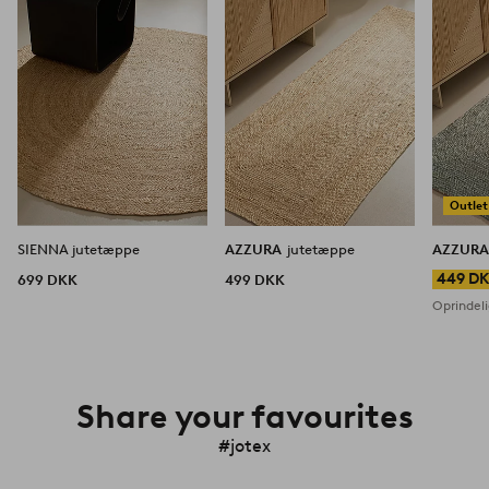
favoritter
favoritter
Outlet
SIENNA jutetæppe
AZZURA
jutetæppe
AZZUR
449 D
699 DKK
499 DKK
Oprindeli
Share your favourites
#jotex