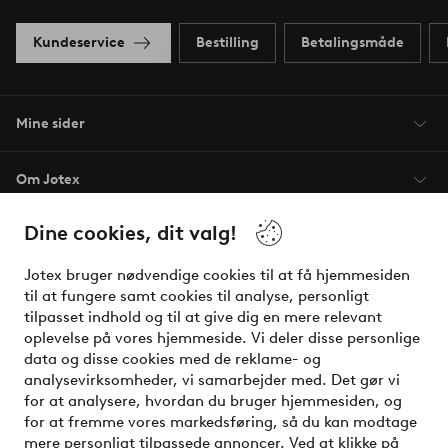
Kundeservice
Bestilling
Betalingsmåde
Mine sider
Om Jotex
Dine cookies, dit valg!
Vilkår
Jotex bruger nødvendige cookies til at få hjemmesiden
Venner
til at fungere samt cookies til analyse, personligt
tilpasset indhold og til at give dig en mere relevant
oplevelse på vores hjemmeside. Vi deler disse personlige
data og disse cookies med de reklame- og
Sikre betalinger - betal nu eller del op
analysevirksomheder, vi samarbejder med. Det gør vi
for at analysere, hvordan du bruger hjemmesiden, og
Vil du vide mere om
vores betalingsmuligheder
?
for at fremme vores markedsføring, så du kan modtage
elpy
mere personligt tilpassede annoncer. Ved at klikke på