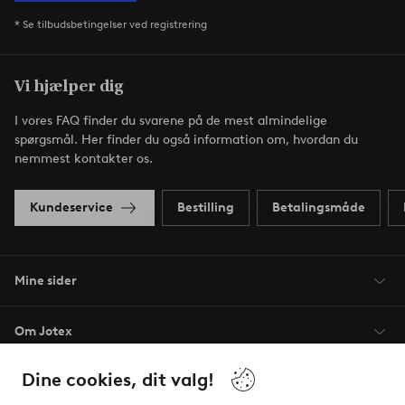
* Se tilbudsbetingelser ved registrering
Vi hjælper dig
I vores FAQ finder du svarene på de mest almindelige
spørgsmål. Her finder du også information om, hvordan du
nemmest kontakter os.
Kundeservice
Bestilling
Betalingsmåde
Mine sider
Om Jotex
Dine cookies, dit valg!
Vilkår