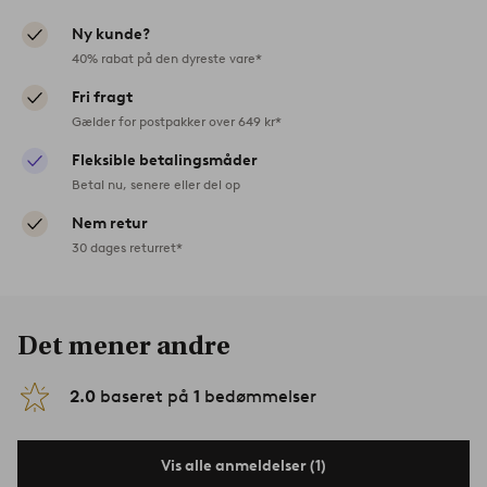
Ny kunde?
40% rabat på den dyreste vare*
Fri fragt
Gælder for postpakker over 649 kr*
Fleksible betalingsmåder
Betal nu, senere eller del op
Nem retur
30 dages returret*
Det mener andre
2.0
baseret på
1
bedømmelser
Vis alle anmeldelser (1)