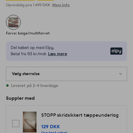
Oprindelig pris
1 499 DKK
Mere info
Farve: beige/multifarvet
Del købet op med Elpy.
Elpy
Betal fra 93 kr./mdr.
Læs mere
Vælg størrelse
1 størrelser er på lager
Leveret på 2-4 hverdage
Suppler med
STOPP skridsikkert tæppeunderlag
129 DKK
Our best value!