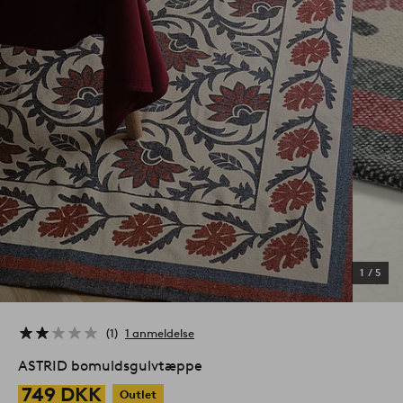
1
/
5
1
1 anmeldelse
ASTRID bomuldsgulvtæppe
749 DKK
Outlet