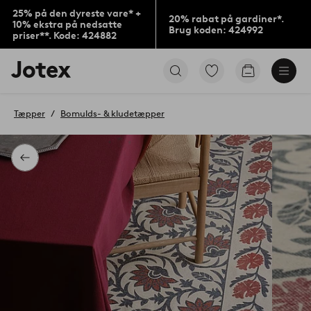
25% på den dyreste vare* +
20% rabat på gardiner*.
10% ekstra på nedsatte
Brug koden: 424992
priser**. Kode: 424882
Jotex
Gå
Gå
logo
til
til
-
favoritmarkerede
indkøbskur
gå
produkter
Tæpper
Bomulds- & kludetæpper
til
forsiden
Tilbage