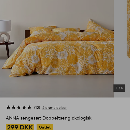
1
/
4
12
5 anmeldelser
ANNA sengesæt Dobbeltseng økologisk
299 DKK
Outlet