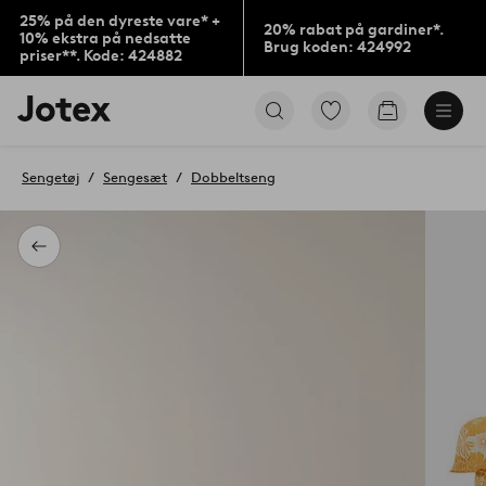
25% på den dyreste vare* +
20% rabat på gardiner*.
10% ekstra på nedsatte
Brug koden: 424992
priser**. Kode: 424882
Jotex
Gå
Gå
logo
til
til
-
favoritmarkerede
indkøbskur
gå
produkter
Sengetøj
Sengesæt
Dobbeltseng
til
forsiden
Tilbage