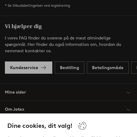
* Se tilbudsbetingelser ved registrering
Vi hjælper dig
I vores FAQ finder du svarene på de mest almindelige
spørgsmål. Her finder du også information om, hvordan du
nemmest kontakter os.
Kundeservice
Bestilling
Betalingsmåde
Mine sider
Om Jotex
Dine cookies, dit valg!
Vilkår