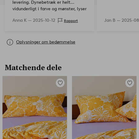
levering. Dynebetræk er helt
vidunderligt i farve og mønster, lyser
hele rummet op. Giver en helt
Anna K —
2025-10-12
Jan B —
2025-08
Rapport
fantastisk 70'er-følelse til resten af
vores indretning.
Oplysninger om bedømmelse
Matchende dele
Tilføj
Tilføj
til
til
favoritter
favorit