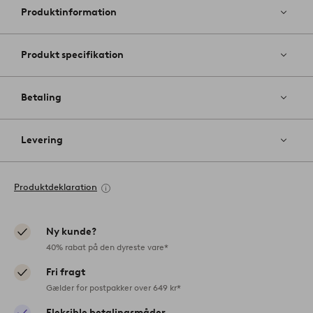
favoritter
Produktinformation
Produkt specifikation
Betaling
Levering
Produktdeklaration
Ny kunde?
40% rabat på den dyreste vare*
Fri fragt
Gælder for postpakker over 649 kr*
Fleksible betalingsmåder