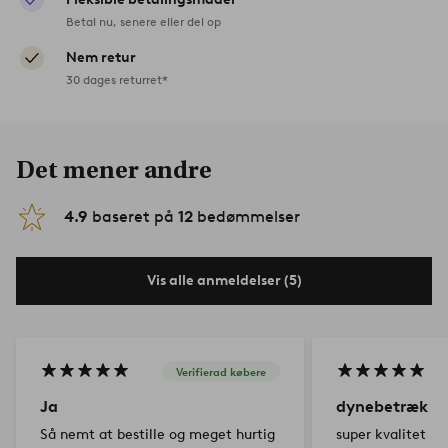
Betal nu, senere eller del op
Nem retur
30 dages returret*
Det mener andre
4.9
baseret på
12
bedømmelser
Vis alle anmeldelser (5)
Verifierad købere
Ja
dynebetræk
Så nemt at bestille og meget hurtig
super kvalitet