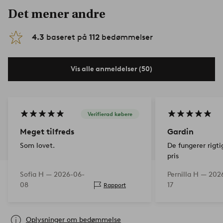
Det mener andre
4.3
baseret på
112
bedømmelser
Vis alle anmeldelser (50)
Verifierad købere
Meget tilfreds
Gardin
Som lovet.
De fungerer rigti
pris
Sofia H —
2026-06-
Pernilla H —
202
08
17
Rapport
Oplysninger om bedømmelse