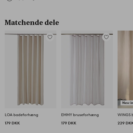
Matchende dele
Tilføj
Tilføj
til
til
favoritter
favoritter
New i
LOA badeforhæng
EMMY bruseforhæng
WINGS 
179 DKK
179 DKK
229 DK