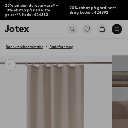
25% på den dyreste vare* +
20% rabat på gardiner*.
10% ekstra på nedsatte
Brug koden: 424992
priser**. Kode: 424882
Jotex
Gå
Gå
logo
til
til
-
favoritmarkerede
indkøbskur
gå
produkter
Badeværelsestekstiler
Badeforhæng
til
forsiden
Tilbage