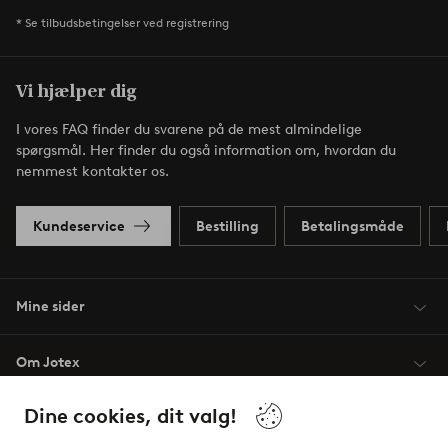
* Se tilbudsbetingelser ved registrering
Vi hjælper dig
I vores FAQ finder du svarene på de mest almindelige
spørgsmål. Her finder du også information om, hvordan du
nemmest kontakter os.
Kundeservice
Bestilling
Betalingsmåde
Mine sider
Om Jotex
Dine cookies, dit valg!
Vilkår