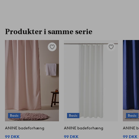
Produkter i samme serie
Tilføj
Tilføj
til
til
favoritter
favoritter
Basic
Basic
Basic
ANINE badeforhæng
ANINE badeforhæng
ANINE 
99 DKK
99 DKK
99 DKK