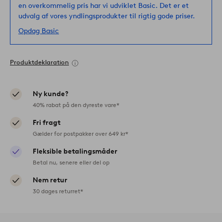
en overkommelig pris har vi udviklet Basic. Det er et
udvalg af vores yndlingsprodukter til rigtig gode priser.
Opdag Basic
Produktdeklaration
Ny kunde?
40% rabat på den dyreste vare*
Fri fragt
Gælder for postpakker over 649 kr*
Fleksible betalingsmåder
Betal nu, senere eller del op
Nem retur
30 dages returret*