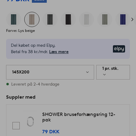
Farve: Lys beige
Del købet op med Elpy.
Elpy
Betal fra 38 kr./mdr.
Læs mere
1 pr. stk.
145X200
På lager
Leveret på 2-4 hverdage
Suppler med
SHOWER bruseforhængsring 12-
pak
79 DKK