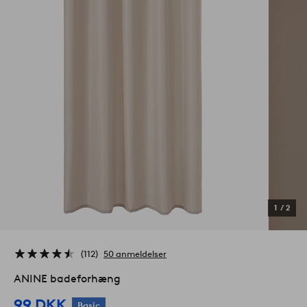
1
/
2
112
50 anmeldelser
ANINE badeforhæng
99 DKK
Basic