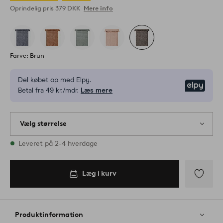
Oprindelig pris
379 DKK
Mere info
Farve: Brun
Del købet op med Elpy.
Elpy
Betal fra 49 kr./mdr.
Læs mere
Vælg størrelse
1 størrelser er på lager
Leveret på 2-4 hverdage
Læg i kurv
Tilføj
til
favoritter
Produktinformation