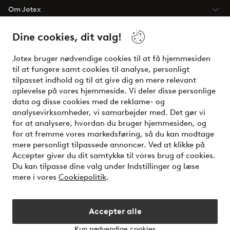
Om Jotex
Dine cookies, dit valg!
Vilkår
Jotex bruger nødvendige cookies til at få hjemmesiden
Venner
til at fungere samt cookies til analyse, personligt
tilpasset indhold og til at give dig en mere relevant
oplevelse på vores hjemmeside. Vi deler disse personlige
data og disse cookies med de reklame- og
Sikre betalinger - betal nu eller del op
analysevirksomheder, vi samarbejder med. Det gør vi
for at analysere, hvordan du bruger hjemmesiden, og
Vil du vide mere om
vores betalingsmuligheder
?
for at fremme vores markedsføring, så du kan modtage
elpy
mere personligt tilpassede annoncer. Ved at klikke på
Accepter giver du dit samtykke til vores brug af cookies.
Du kan tilpasse dine valg under Indstillinger og læse
mere i vores
Cookiepolitik
.
Danmark - Vælg land
Accepter alle
Instagram
Facebook
Kun nødvendige cookies