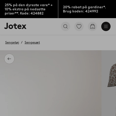
25% på den dyreste vare* +
20% rabat på gardiner*.
10% ekstra på nedsatte
Brug koden: 424992
priser**. Kode: 424882
Jotex
Gå
Gå
logo
til
til
-
favoritmarkerede
indkøbskur
gå
produkter
Sengetøj
Sengesæt
til
forsiden
Tilbage