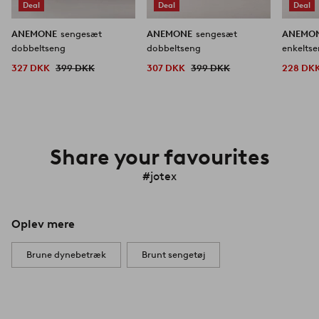
Deal
Deal
Deal
ANEMONE
sengesæt
ANEMONE
sengesæt
ANEMO
dobbeltseng
dobbeltseng
enkelts
327 DKK
399 DKK
307 DKK
399 DKK
228 DK
Share your favourites
#jotex
Oplev mere
Brune dynebetræk
Brunt sengetøj