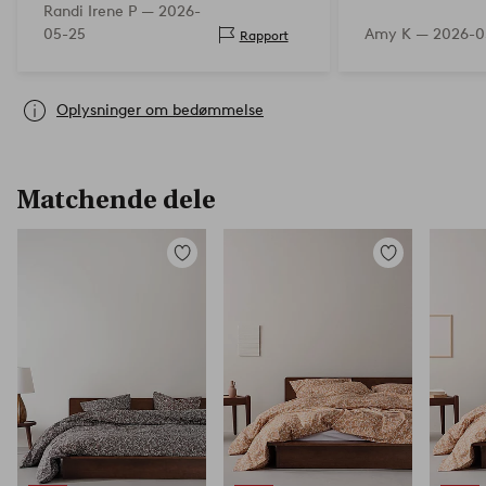
Randi Irene P —
2026-
05-25
Amy K —
2026-0
Rapport
Oplysninger om bedømmelse
Matchende dele
Tilføj
Tilføj
til
til
favoritter
favoritter