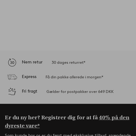
Nem retur
30 dages returret*
Express
Få din pakke allerede i morgen*
Fri fragt
Gælder for postpakker over 649 DKK
Er du ny her? Registrer dig for at få
40% på den
dyreste vare*
Som kunde hos os er du først med eksklusive tilbud, spændende