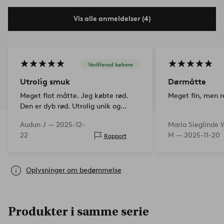
Vis alle anmeldelser (4)
Verifierad købere
Utrolig smuk
Dørmåtte
Meget flot måtte. Jeg købte rød.
Meget fin, men re
Den er dyb rød. Utrolig unik og
original. Sindssygt flot mønster i
Audun J —
2025-12-
Maria Sieglinde 
den.
22
M —
2025-11-20
Rapport
Oplysninger om bedømmelse
Produkter i samme serie