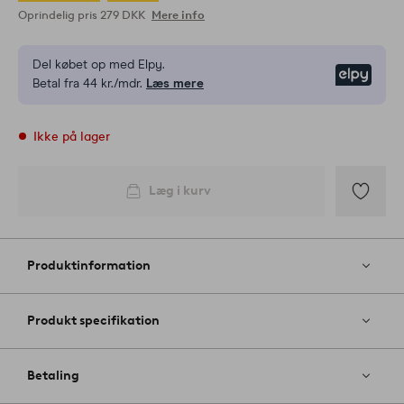
Oprindelig pris
279 DKK
Mere info
Del købet op med Elpy.
Elpy
Betal fra 44 kr./mdr.
Læs mere
Ikke på lager
Læg i kurv
Tilføj
til
favoritter
Produktinformation
Produkt specifikation
Betaling