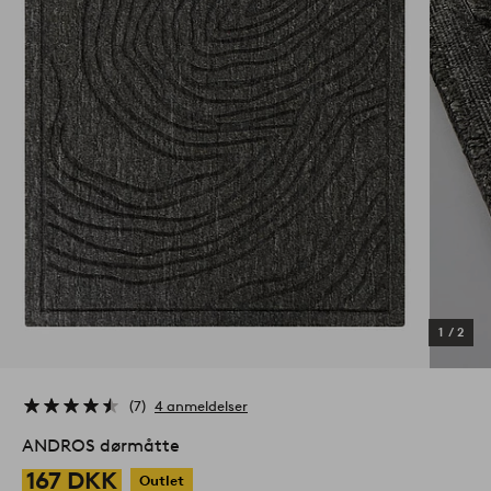
1
/
2
7
4 anmeldelser
ANDROS dørmåtte
167 DKK
Outlet