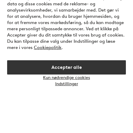
data og disse cookies med de reklame- og
Mine sider
analysevirksomheder, vi samarbejder med. Det gør vi
for at analysere, hvordan du bruger hjemmesiden, og
for at fremme vores markedsføring, så du kan modtage
Om Jotex
mere personligt tilpassede annoncer. Ved at klikke på
Accepter giver du dit samtykke til vores brug af cookies.
Du kan tilpasse dine valg under Indstillinger og læse
Vilkår
mere i vores
Cookiepolitik
.
Venner
Accepter alle
Kun nødvendige cookies
Åbn
Indstillinger
chatb
Sikre betalinger - betal nu eller del op
Vil du vide mere om
vores betalingsmuligheder
?
elpy
Danmark - Vælg land