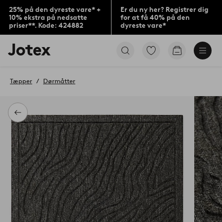
25% på den dyreste vare* +
Er du ny her? Registrer dig
10% ekstra på nedsatte
for at få 40% på den
priser**. Kode: 424882
dyreste vare*
Jotex
Gå
Gå
logo
til
til
-
favoritmarkerede
indkøbskur
gå
produkter
Tæpper
Dørmåtter
til
forsiden
Tilbage