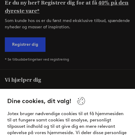
Er du ny her? Registrer dig for at få
40% på den
dyreste vare*
Som kunde hos os er du først med eksklusive tilbud, spændende
nyheder og masser af inspiration.
Registrer dig
* Se tilbudsbetingelser ved registrering
Vi hjælper dig
I vores FAQ finder du svarene på de mest almindelige
spørgsmål. Her finder du også information om, hvordan du
Dine cookies, dit valg!
nemmest kontakter os.
Jotex bruger nødvendige cookies til at få hjemmesiden
til at fungere samt cookies til analyse, personligt
Kundeservice
Bestilling
Betalingsmåde
tilpasset indhold og til at give dig en mere relevant
oplevelse på vores hjemmeside. Vi deler disse personlige