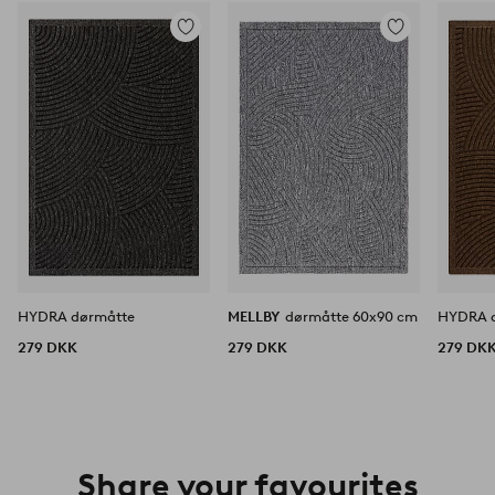
Tilføj
Tilføj
til
til
favoritter
favoritter
HYDRA dørmåtte
MELLBY
dørmåtte 60x90 cm
HYDRA 
279 DKK
279 DKK
279 DK
Share your favourites