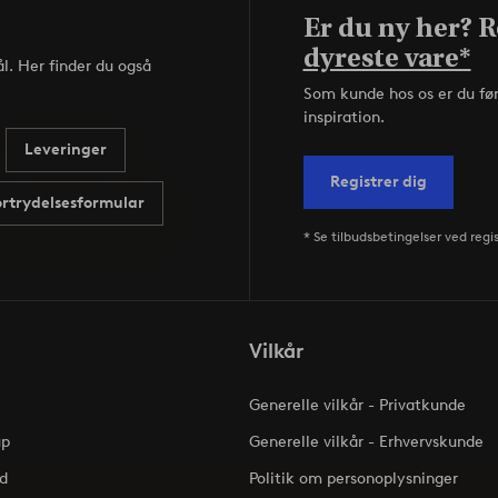
Er du ny her? Re
dyreste vare*
l. Her finder du også
Som kunde hos os er du fø
inspiration.
Leveringer
Registrer dig
ortrydelsesformular
* Se tilbudsbetingelser ved regi
Vilkår
Generelle vilkår - Privatkunde
up
Generelle vilkår - Erhvervskunde
d
Politik om personoplysninger