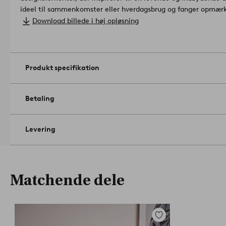
ideel til sammenkomster eller hverdagsbrug og fanger opmærk
hvilket gør hvert måltid til en særlig lejlighed.
Størrelse: 35 x 
Download billede i høj opløsning
Håndværksteknik: broderet.
Materiale: 100% Bomuld.
Gramvægt: 170 g/m².
Kryber maks. 5%.
Artikelnummer: 221298
Produkt specifikation
Betaling
Levering
Matchende dele
Tilføj