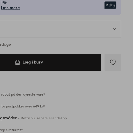
lpy.
Elpy
Læs mere
erdage
Læg i kurv
Tilføj
til
favoritter
 rabat på den dyreste vare*
for postpakker over 649 kr*
ingsmåder -
Betal nu, senere eller del op
ages returret*