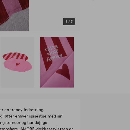
1
/
5
r en trendy indretning.
g løfter enhver spisestue med sin
ningstemaer og har dejlige
e atmosfære. AMORE-dækkeservietten er