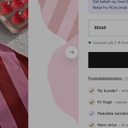
Del købet op med E
Betal fra 40 kr./mdr.
35X45
På lager
Leveret på 2-4 hv
Næste
produkt
Produktdeklaration
Ny kunde? -
40%
Fri fragt -
Gælder 
Fleksible betal
Nem retur -
30 d