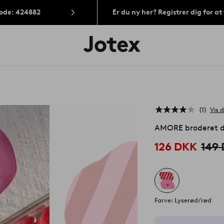
Kode: 424882
Er du ny her? Registrer dig for a
Jotex
logo
-
gå
til
forsiden
1
Vis d
AMORE broderet d
126 DKK
149
Farve: Lyserød/rød