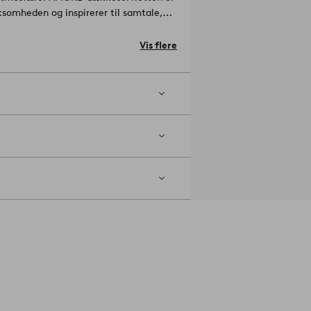
somheden og inspirerer til samtale,
45 cm.
Vis flere
7-01-105