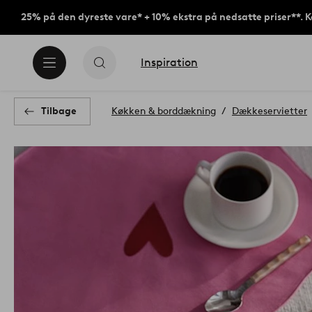
25% på den dyreste vare* + 10% ekstra på nedsatte priser**. 
Inspiration
Tilbage
Køkken & borddækning
Dækkeservietter