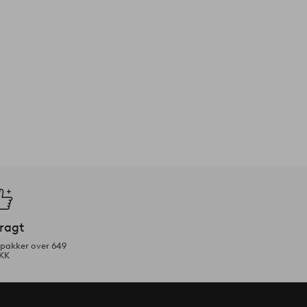
fragt
tpakker over 649
KK