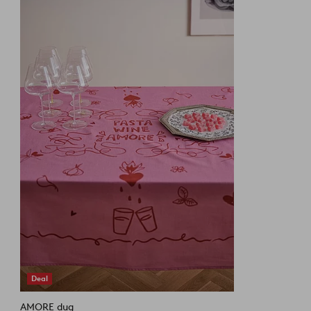
til
favoritter
Deal
AMORE dug