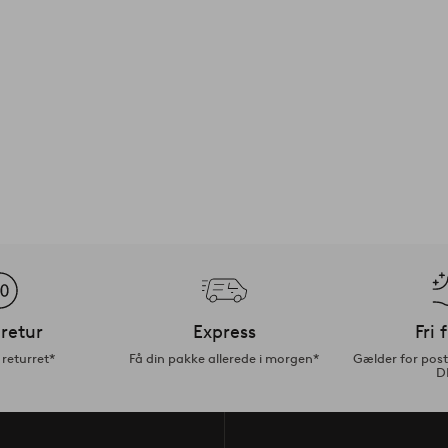
retur
Express
Fri 
returret*
Få din pakke allerede i morgen*
Gælder for pos
D