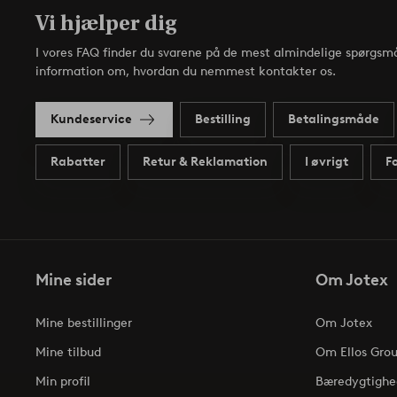
Vi hjælper dig
I vores FAQ finder du svarene på de mest almindelige spørgsmå
information om, hvordan du nemmest kontakter os.
Kundeservice
Bestilling
Betalingsmåde
Rabatter
Retur & Reklamation
I øvrigt
F
Mine sider
Om Jotex
Mine bestillinger
Om Jotex
Mine tilbud
Om Ellos Gro
Min profil
Bæredygtighe