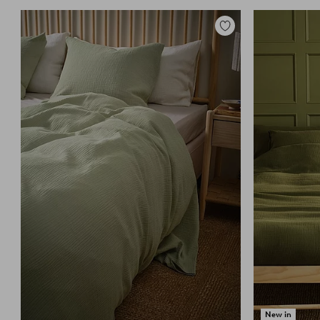
Tilføj
til
favoritter
New in