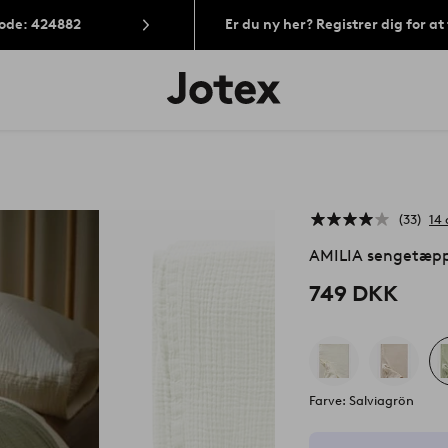
Kode: 424882
Er du ny her? Registrer dig for a
Jotex
logo
-
gå
til
forsiden
33
14
AMILIA sengetæpp
749 DKK
Farve: Salviagrön