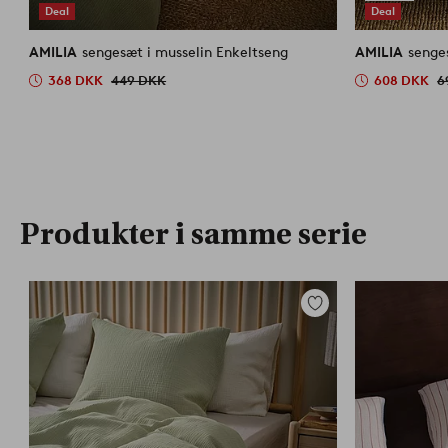
Deal
Deal
AMILIA
sengesæt i musselin Enkeltseng
AMILIA
senge
368 DKK
449 DKK
608 DKK
6
Produkter i samme serie
Tilføj
til
favoritter