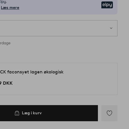
lpy.
Elpy
Læs mere
1
s
ager
erdage
CK faconsyet lagen økologisk
9 DKK
Læg i kurv
Tilføj
til