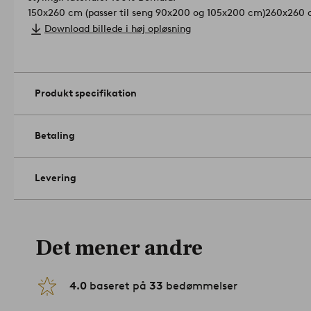
150x260 cm (passer til seng 90x200 og 105x200 cm)
260x260 c
cm)
180x260 cm (passer til seng 120x200 og 140x200 cm).
Download billede i høj opløsning
Størrelse: Vælg størrelse ved bestilling.
Trådtæthed: 200.0 TC. (Trådtætheden angiver antal tråde, Thre
Jo højere trådtæthed desto højere kvalitet.).
Antal i emballage: 1.
Maskinvask ved 60°. Brug ikke blegemidd
Produkt specifikation
Må ikke stryges. Må renses (kun med petroleumsbaserede oplø
med lignende farver. Vask før brug. Krympning maks. 5 %.
Arti
Betaling
Levering
Det mener andre
4.0
baseret på
33
bedømmelser