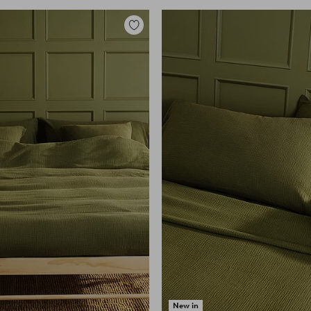
Tilføj
til
favoritter
New in