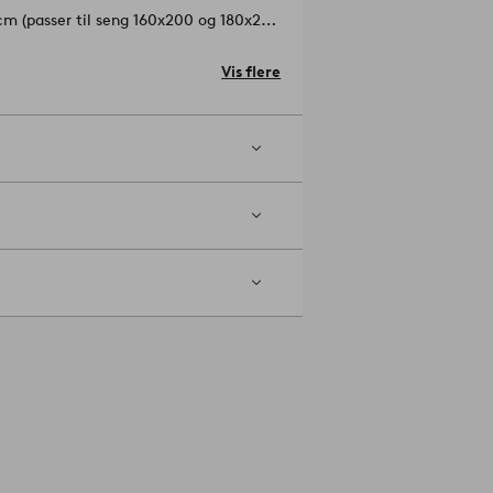
m (passer til seng 160x200 og 180x200
Vis flere
ad Count, pr. kvadrattomme i et stof.
el. Tørretumbler ved medium varme.
sningsmidler). Vaskes separat. Vaskes
kelnummer: 2136793-03