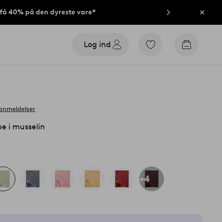
t få 40% på den dyreste vare*
Luk
Log ind
Gå
Gå
til
til
favoritmarkerede
indkøbsk
produkter
 anmeldelser
e i musselin
+4