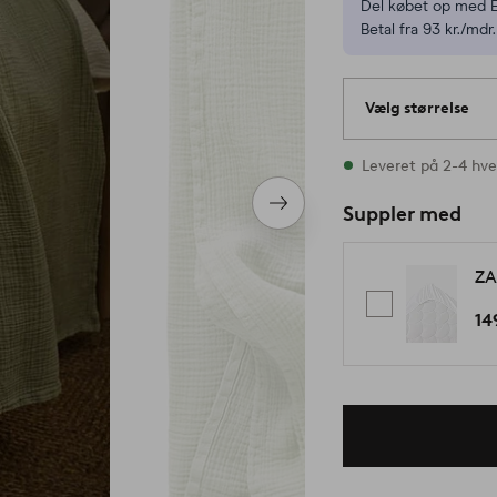
Del købet op med E
Betal fra 93 kr./mdr.
Vælg størrelse
1 størrelser er på l
Leveret på 2-4 hv
Næste
Suppler med
produkt
ZA
14