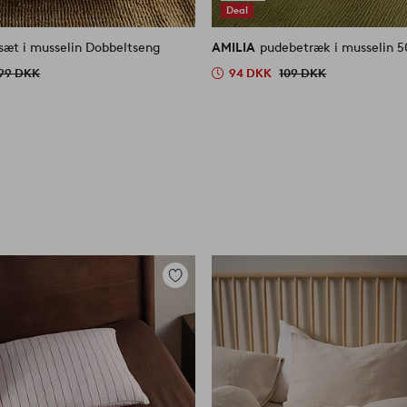
Deal
sæt i musselin Dobbeltseng
AMILIA
pudebetræk i musselin 
99 DKK
94 DKK
109 DKK
Tilføj
til
favoritter