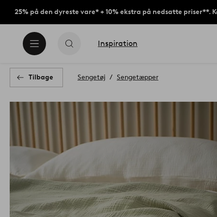
25% på den dyreste vare* + 10% ekstra på nedsatte priser**. 
Inspiration
Tilbage
Sengetøj
Sengetæpper