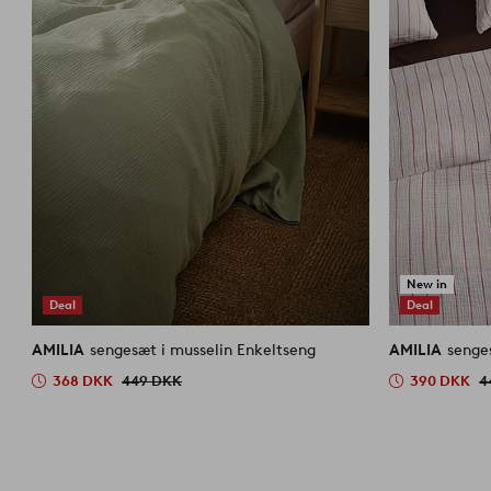
New in
Deal
Deal
AMILIA
sengesæt i musselin Enkeltseng
AMILIA
senge
368 DKK
449 DKK
390 DKK
4