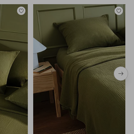
Tilføj
Tilføj
til
til
favoritter
favoritter
Næste
produ