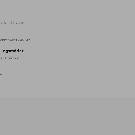
favoritter
n dyreste vare*
akker over 649 kr*
alingsmåder
eller del op
t*