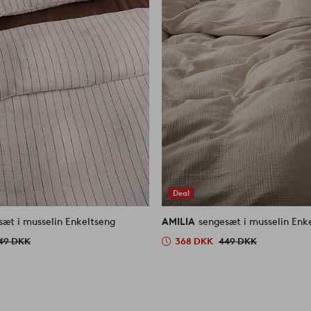
Deal
sæt i musselin Enkeltseng
AMILIA
sengesæt i musselin Enk
49 DKK
368 DKK
449 DKK