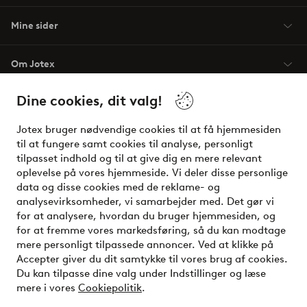
Mine sider
Om Jotex
Dine cookies, dit valg!
Vilkår
Jotex bruger nødvendige cookies til at få hjemmesiden
Venner
til at fungere samt cookies til analyse, personligt
tilpasset indhold og til at give dig en mere relevant
oplevelse på vores hjemmeside. Vi deler disse personlige
data og disse cookies med de reklame- og
Sikre betalinger - betal nu eller del op
analysevirksomheder, vi samarbejder med. Det gør vi
for at analysere, hvordan du bruger hjemmesiden, og
Vil du vide mere om
vores betalingsmuligheder
?
for at fremme vores markedsføring, så du kan modtage
elpy
mere personligt tilpassede annoncer. Ved at klikke på
Accepter giver du dit samtykke til vores brug af cookies.
Du kan tilpasse dine valg under Indstillinger og læse
mere i vores
Cookiepolitik
.