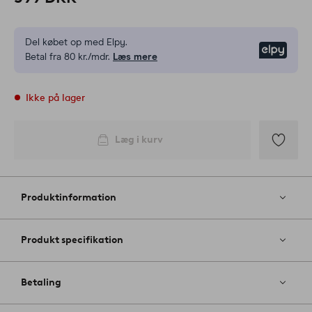
Del købet op med Elpy.
Elpy
Betal fra 80 kr./mdr.
Læs mere
Ikke på lager
Læg i kurv
Tilføj
til
favoritter
Produktinformation
Produkt specifikation
Betaling