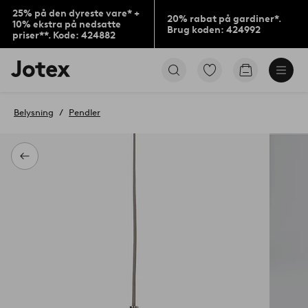
25% på den dyreste vare* +
20% rabat på gardiner*.
10% ekstra på nedsatte
Brug koden: 424992
priser**. Kode: 424882
Jotex
Gå
Gå
logo
til
til
-
favoritmarkerede
indkøbskur
gå
produkter
Belysning
Pendler
til
forsiden
Tilbage