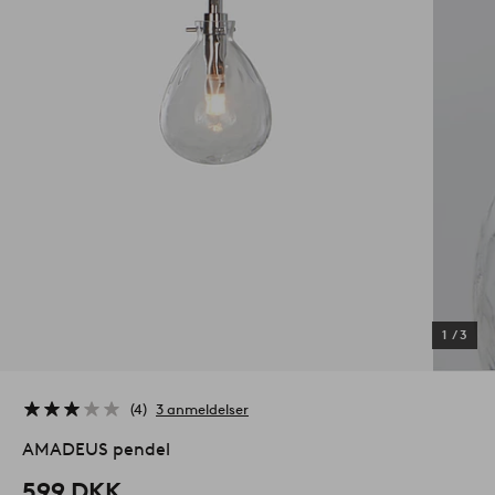
1
/
3
4
3 anmeldelser
AMADEUS pendel
599 DKK