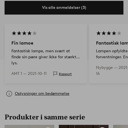
Vis alle anmeldelser (3)
Fin lamoe
Fantastisk la
Fantastisk lampe, men svært at
Lampen opfyldte
finde sin pære giver ikke for stærkt
forventninger. En
lys.
stjerner er det 2 
Nybygge —
2021
glasset ved arma
AMT 1 —
2021-10-11
16
Rapport
kom tilbage og s
Oplysninger om bedømmelse
Produkter i samme serie