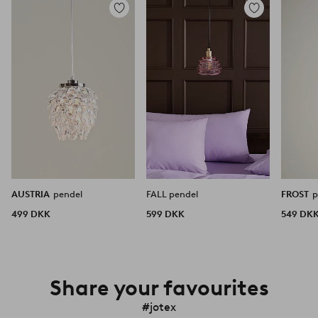
Tilføj
Tilføj
til
til
favoritter
favoritter
AUSTRIA
pendel
FALL pendel
FROST
p
499 DKK
599 DKK
549 DK
Share your favourites
#jotex