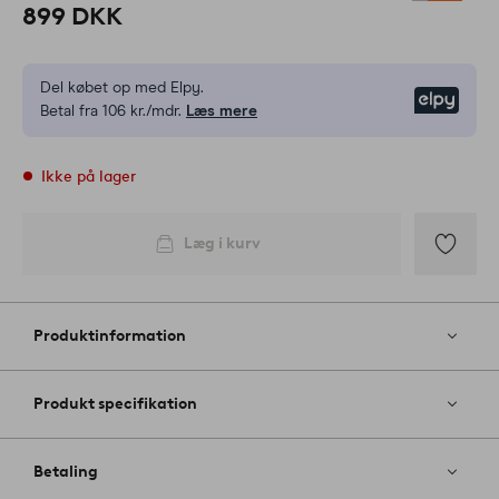
899 DKK
Del købet op med Elpy.
Elpy
Betal fra 106 kr./mdr.
Læs mere
Ikke på lager
Læg i kurv
Tilføj
til
favoritter
Produktinformation
Produkt specifikation
Betaling