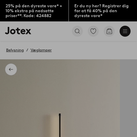
25% på den dyreste vare* +
Er du ny her? Registrer dig
10% ekstra på nedsatte
for at få 40% på den
priser**. Kode: 424882
dyreste vare*
Jotex
Gå
Gå
logo
til
til
-
favoritmarkerede
indkøbskur
gå
produkter
Belysning
Væglamper
til
forsiden
Tilbage