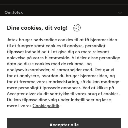
Om Jotex
Dine cookies, dit valg!
Vilkår
Jotex bruger nødvendige cookies til at få hjemmesiden
Venner
til at fungere samt cookies til analyse, personligt
tilpasset indhold og til at give dig en mere relevant
oplevelse på vores hjemmeside. Vi deler disse personlige
data og disse cookies med de reklame- og
Sikre betalinger - betal nu eller del op
analysevirksomheder, vi samarbejder med. Det gør vi
for at analysere, hvordan du bruger hjemmesiden, og
Vil du vide mere om
vores betalingsmuligheder
?
for at fremme vores markedsføring, så du kan modtage
elpy
mere personligt tilpassede annoncer. Ved at klikke på
Accepter giver du dit samtykke til vores brug af cookies.
Du kan tilpasse dine valg under Indstillinger og læse
mere i vores
Cookiepolitik
.
Danmark - Vælg land
Accepter alle