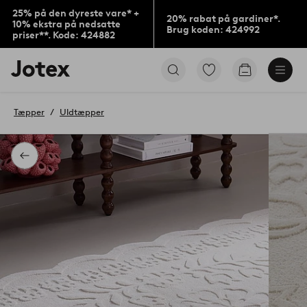
25% på den dyreste vare* +
20% rabat på gardiner*.
10% ekstra på nedsatte
Brug koden: 424992
priser**. Kode: 424882
Jotex
Gå
Gå
logo
til
til
-
favoritmarkerede
indkøbskur
gå
produkter
Tæpper
Uldtæpper
til
forsiden
Tilbage