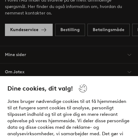
I vores FAQ finder du svarene på de mest almindelige
spørgsmål. Her finder du også information om, hvordan du
nemmest kontakter os.
Kundeservice
Bestilling
Betalingsmåde
Mine sider
Om Jotex
Dine cookies, dit valg!
Vilkår
Jotex bruger nødvendige cookies til at få hjemmesiden
Venner
til at fungere samt cookies til analyse, personligt
tilpasset indhold og til at give dig en mere relevant
oplevelse på vores hjemmeside. Vi deler disse personlige
data og disse cookies med de reklame- og
Sikre betalinger - betal nu eller del op
analysevirksomheder, vi samarbejder med. Det gør vi