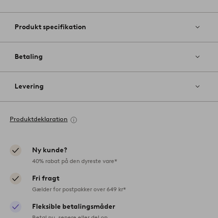
Produkt specifikation
Betaling
Levering
Produktdeklaration
Ny kunde?
40% rabat på den dyreste vare*
Fri fragt
Gælder for postpakker over 649 kr*
Fleksible betalingsmåder
Betal nu, senere eller del op