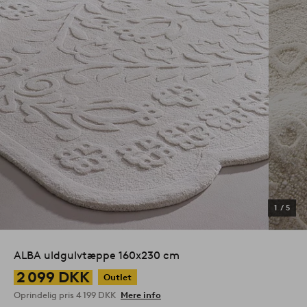
1
/
5
ALBA uldgulvtæppe 160x230 cm
2 099 DKK
Outlet
Oprindelig pris
4 199 DKK
Mere info