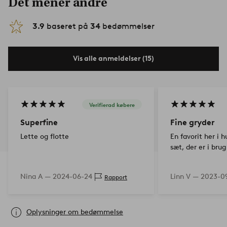
Det mener andre
3.9
baseret på
34
bedømmelser
Vis alle anmeldelser (15)
Verifierad købere
Superfine
Fine gryder
Lette og flotte
En favorit her i h
sæt, der er i brug
Nina A —
2024-06-24
Linn V —
2023-0
Rapport
Oplysninger om bedømmelse