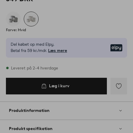
Farve: Hvid
Del købet op med Elpy.
Elpy
Betal fra 59 kr./mdr.
Læs mere
På lager
Leveret på 2-4 hverdage
Læg i kurv
Læg i
kurv
Tilføj
til
favoritter
Produktinformation
Produkt specifikation