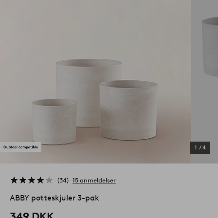
1
/
4
34
15 anmeldelser
ABBY potteskjuler 3-pak
349 DKK