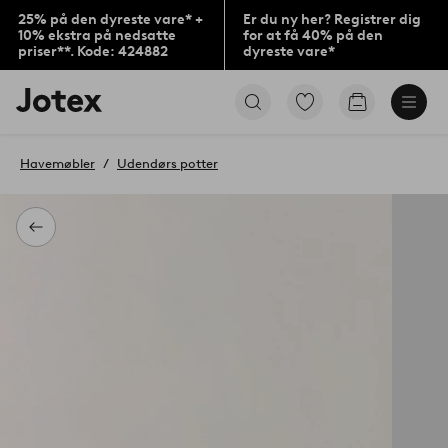
25% på den dyreste vare* +
Er du ny her? Registrer dig
10% ekstra på nedsatte
for at få 40% på den
priser**. Kode: 424882
dyreste vare*
Jotex
Gå
Gå
logo
til
til
-
favoritmarkerede
indkøbskur
gå
produkter
Havemøbler
Udendørs potter
til
forsiden
Tilbage