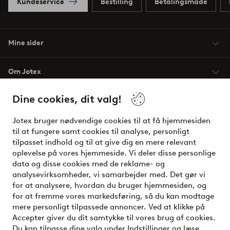
Kundeservice
Bestilling
Betalingsmåde
Mine sider
Om Jotex
Dine cookies, dit valg!
Vilkår
Jotex bruger nødvendige cookies til at få hjemmesiden
Venner
til at fungere samt cookies til analyse, personligt
tilpasset indhold og til at give dig en mere relevant
oplevelse på vores hjemmeside. Vi deler disse personlige
data og disse cookies med de reklame- og
Sikre betalinger - betal nu eller del op
analysevirksomheder, vi samarbejder med. Det gør vi
for at analysere, hvordan du bruger hjemmesiden, og
Vil du vide mere om
vores betalingsmuligheder
?
for at fremme vores markedsføring, så du kan modtage
elpy
mere personligt tilpassede annoncer. Ved at klikke på
Accepter giver du dit samtykke til vores brug af cookies.
Du kan tilpasse dine valg under Indstillinger og læse