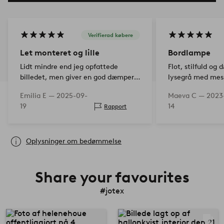
Verifierad købere
Let monteret og lille
Bordlampe
Lidt mindre end jeg opfattede
Flot, stilfuld og
billedet, men giver en god dæmper.
lysegrå med mess
Nem at sætte i lyskilden
Topklasse. God 
Emilia E —
2025-09-
Maeva C —
2023
sengen!
19
14
Rapport
Oplysninger om bedømmelse
Share your favourites
#jotex