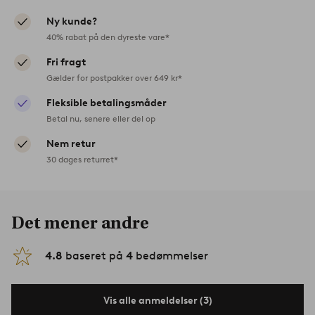
Ny kunde?
40% rabat på den dyreste vare*
Fri fragt
Gælder for postpakker over 649 kr*
Fleksible betalingsmåder
Betal nu, senere eller del op
Nem retur
30 dages returret*
Det mener andre
4.8
baseret på
4
bedømmelser
Vis alle anmeldelser (3)