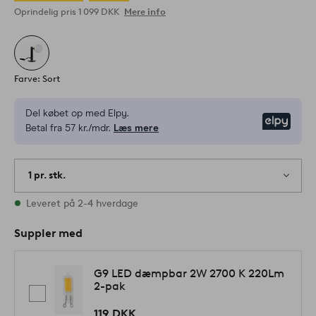
Oprindelig pris
1 099 DKK
Mere info
Farve: Sort
Del købet op med Elpy.
Elpy
Betal fra 57 kr./mdr.
Læs mere
1 pr. stk.
På lager
Leveret på 2-4 hverdage
Suppler med
G9 LED dæmpbar 2W 2700 K 220Lm
2-pak
119 DKK