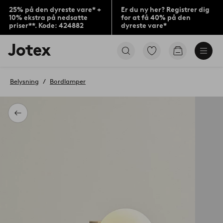
25% på den dyreste vare* +
Er du ny her? Registrer dig
10% ekstra på nedsatte
for at få 40% på den
priser**. Kode: 424882
dyreste vare*
Jotex
Gå
Gå
logo
til
til
-
favoritmarkerede
indkøbskur
gå
produkter
Belysning
Bordlamper
til
forsiden
Tilbage