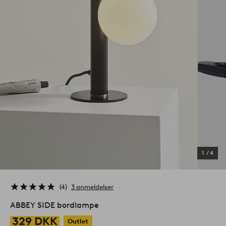
1
/
4
4
3 anmeldelser
ABBEY SIDE bordlampe
329 DKK
Outlet