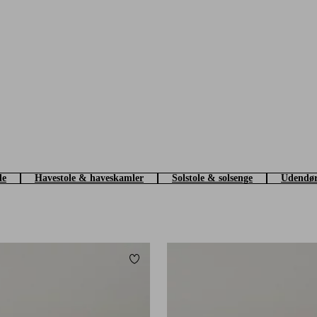
de
Havestole & haveskamler
Solstole & solsenge
Udendør
Tilføj til favoritter