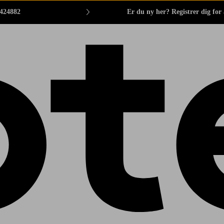
 424882
Er du ny her? Registrer dig for