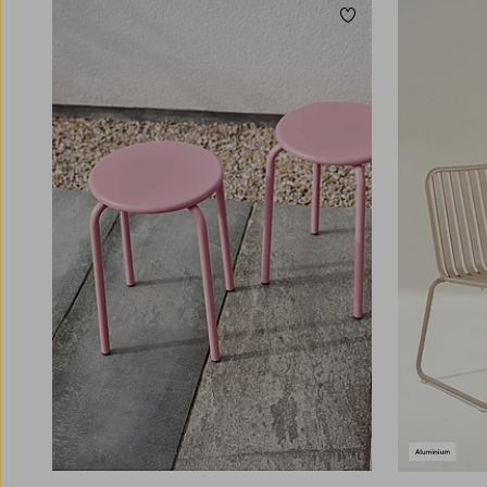
Vores udendørs spisebordsstole er designet til at
Tilføj til favoritter
give dig både stil og komfort ved spisebordet.
De er lavet af slidstærke materialer, der kan
modstå sol, regn og vind, hvilket gør dem
ideelle til nordiske klimaer. Du finder modeller
både med og uden armlæn, høj ryg for ekstra
støtte, eller mere kompakte varianter, der
passer ind hvor pladsen er trang. Vil du skabe
en afslappet loungestemning kan du kombinere
dine udendørsstole med lave borde, bløde
hynder og udendørs taburetter for et mere
afslappet look. Klapstole er perfekte til altaner
og mindre rum, da de er praktiske,
pladsbesparende og nemme at flytte rundt på.
Uanset om du laver en spisegruppe, et lille
caféhjørne eller et loungeområde, så finder du
de helt rigtige udendørsstole hos os. Gå på
opdagelse i hele sortimentet og vælg mellem
klassiske, moderne eller rustikke modeller, alle
med fokus på funktion og design. Uanset om
du foretrækker et moderne, rustikt eller