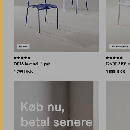
3,8 baseret på 40 bedømmelser
4,6 baseret p
DEIA
havestol, 2-pak
KARLABY
s
1 799 DKK
1 899 DKK