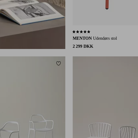
4,8 baseret på 4 bedømmelser
MENTON
Udendørs stol
2 299 DKK
Tilføj til favoritter