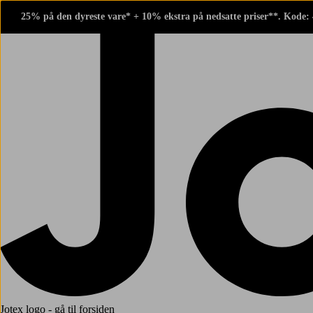
25% på den dyreste vare* + 10% ekstra på nedsatte priser**. Kode:
Jotex logo - gå til forsiden