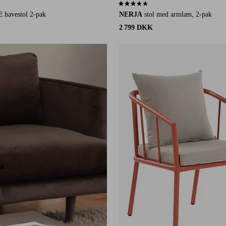
 11 bedømmelser
3,1 baseret på 16 bedømmelser
E
havestol 2-pak
NERJA
stol med armlæn, 2-pak
2 799 DKK
en