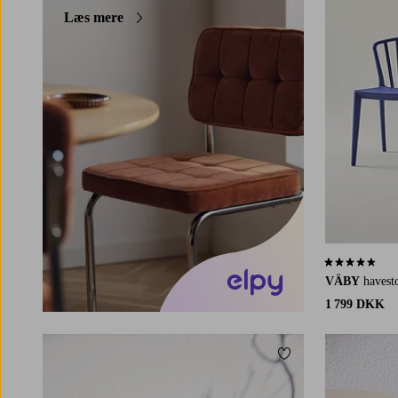
Læs mere
4,6 baseret p
VÄBY
havest
1 799 DKK
Tilføj til favoritter