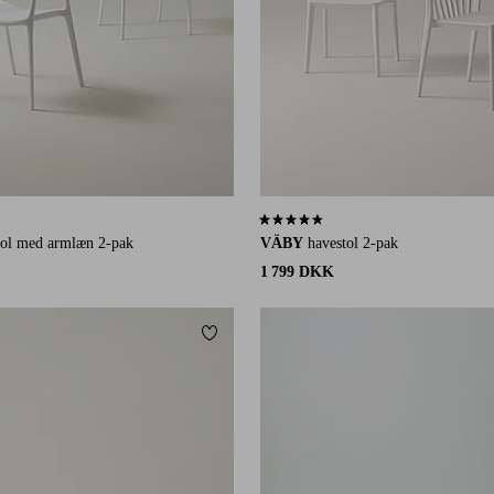
å 47 bedømmelser
4,6 baseret på 109 bedømmelser
tol med armlæn 2-pak
VÄBY
havestol 2-pak
1 799 DKK
Tilføj til favoritter