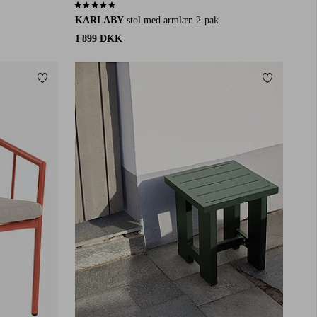
4,6 baseret på 47 bedømmelser
KARLABY
stol med armlæn 2-pak
1 899 DKK
Tilføj til favoritter
Tilføj til fa