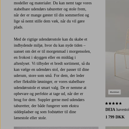
modeller og materialer. Du kan nemt tage vores
stabelbare udendørs taburetter og stole frem,
når der er mange gæster til din sommerfest og
lige så nemt stille dem væk, når du vil gøre
plads.
Med de rigtige udendørsstole kan du skabe et
indbydende miljø, hvor du kan nyde tiden –
uanset om det er til morgenmad i morgensolen,
en frokost i skyggen eller en middag i
aftenlyset. Vi tilbyder et bredt sortiment, så du
kan vælge en udendørs stol, der passer til dine
uderum, store som små. For dem, der leder
efter fleksible løsninger, er vores stabelbare
udendørsstole et smart valg. De er nemme at
opbevare og perfekte at tage ud, når der er
brug for dem. Suppler gerne med udendørs
3,8 baseret p
taburetter, der både fungerer som ekstra
DEIA
havesto
siddepladser og som fodstøtter til dine
1 799 DKK
lænestole eller stole.