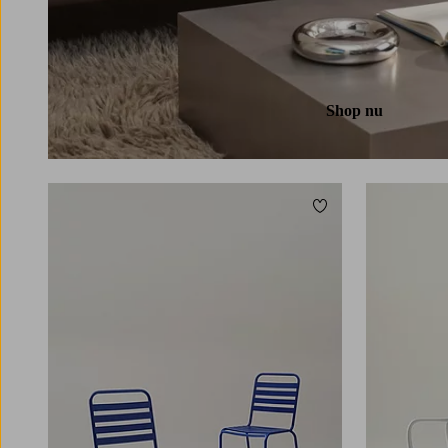
på Jotex!
Shop nu
Tilføj til favoritter