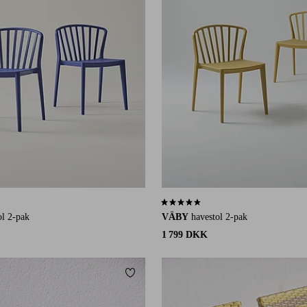
å 109 bedømmelser
4,6 baseret på 109 bedømmelser
ol 2-pak
VÄBY
havestol 2-pak
1 799 DKK
Tilføj til favoritter