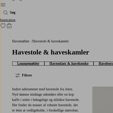
Menu
Søg
Inspiration
Gå til favoritmarkerede produkter
Gå til indkøbskurven
Havemøbler
Havestole & haveskamler
Havestole & haveskamler
Loungemøbler
Havesofaer & havebænke
Havebor
Filtrer
Indret uderummet med havestole fra Jotex.
Nyd skønne middage udendørs eller en kop
kaffe i solen i behagelige og stilsikre havestole.
Her finder du masser af robuste havestole, der
er lette at vedligeholde, i forskellige størrelser,