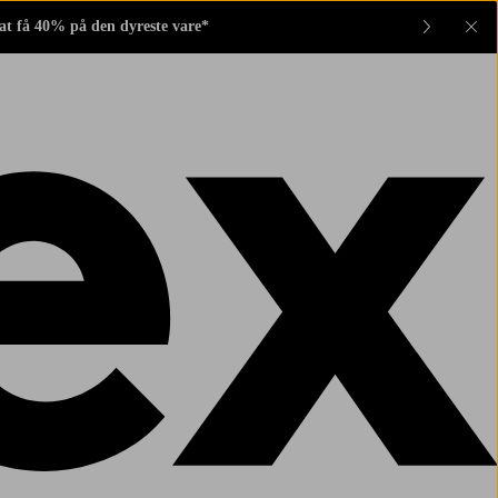
 at få 40% på den dyreste vare*
Lu