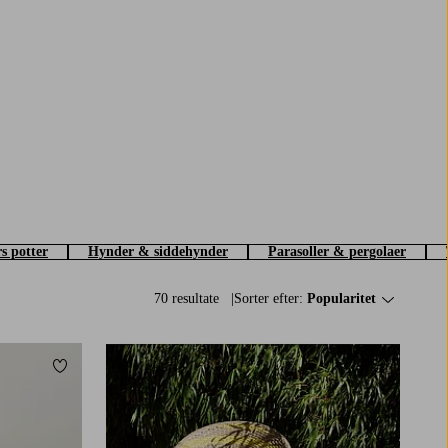
s potter
Hynder & siddehynder
Parasoller & pergolaer
70 resultate
Sorter efter:
Popularitet
Tilføj til favoritter
Tilføj til fa