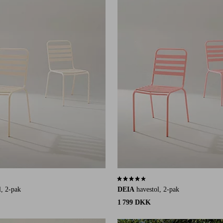
å 40 bedømmelser
3,8 baseret på 40 bedømmelser
l, 2-pak
DEIA
havestol, 2-pak
1 799 DKK